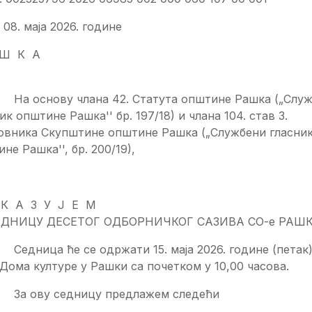
 08. маја 2026. године
 Ш К А
снову члана 42. Статута општине Рашка („Служ
ик општине Рашка'' бр. 197/18) и члана 104. став 3.
овника Скупштине општине Рашка („Службени гласни
не Рашка'', бр. 200/19),
К А З У Ј Е М
СЕДНИЦУ ДЕСЕТОГ ОДБОРНИЧКОГ САЗИВА СО-е РАШ
ица ће се одржати 15. маја 2026. године (петак)
Дома културе у Рашки са почетком у 10,00 часова.
ову седницу предлажем следећи