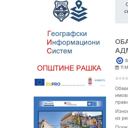
с
ОБ
АД
B
11 
Обаве
имови
правн
Износ
из ре
Поре