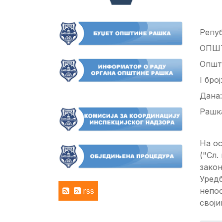
Репуб
ОПШ
Општ
I бро
Дана:
Рашк
На ос
("Сл.
закон
Уред
rss
непос
свој