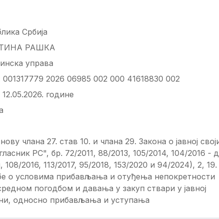
лика Србија
ТИНА РАШКА
инска управа
ј: 001317779 2026 06985 002 000 41618830 002
 12.05.2026. године
а
нову члана 27. став 10. и члана 29. Закона о јавној свој
 гласник РС", бр. 72/2011, 88/2013, 105/2014, 104/2016 - д
, 108/2016, 113/2017, 95/2018, 153/2020 и 94/2024), 2, 19.
бе о условима прибављања и отуђења непокретности
редном погодбом и давања у закуп ствари у јавној
ини, односно прибављања и уступања