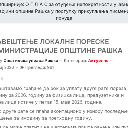
Опширније: О Г Л А С за отуђење непокретности у јавно
војини опшине Рашка у поступку прикупљања писмен
понуда
АВЕШТЕЊЕ ЛОКАЛНЕ ПОРЕСКЕ
МИНИСТРАЦИЈЕ ОПШТИНЕ РАШКА
y
Општинска управа Рашка
Категорија:
Актуелно
Мај 2026
Прегледа: 961
штавамо грађане да рок за уплату друге рате пореза 
ну за 2026. годину за физицка лица, предузетнике и
а лица истиче у петак 15. маја 2026. године.
 друге рате се плаћа аконтационо у износу последње
шења за имовину за претходну годину.
з се може платити на шалтерима пошта,банака или пу