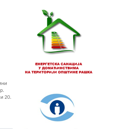
ини
р.
 и 20.