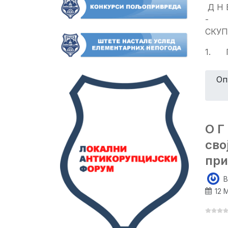
Д Н 
- У
СКУ
1. 
Оп
О Г
сво
при
B
12 