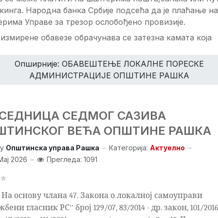
кинга. Народна банка Србије подсећа да је плаћање на
рима Управе за трезор ослобођено провизије.
измирене обавезе обрачунава се затезна камата која
Опширније: ОБАВЕШТЕЊЕ ЛОКАЛНЕ ПОРЕСКЕ
АДМИНИСТРАЦИЈЕ ОПШТИНЕ РАШКА
. СЕДНИЦА СЕДМОГ САЗИВА
ШТИНСКОГ ВЕЋА ОПШТИНЕ РАШКА
y
Општинска управа Рашка
Категорија:
Актуелно
Мај 2026
Прегледа: 1091
На основу члана 47. Закона о локалној самоуправи
бени гласник РС'' број 129/07, 83/2014 - др. закон, 101/2016 