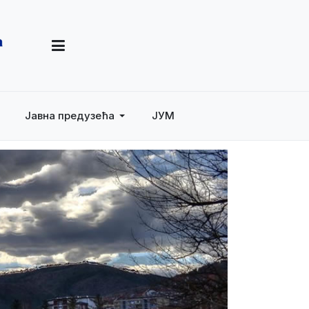
Јавна предузећа
ЈУМ