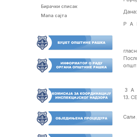
Бирачки списак
Дана:
Мапа сајта
Р А
На о
гласн
Посл
општи
З А 
13. 
Седн
Сали 
За 