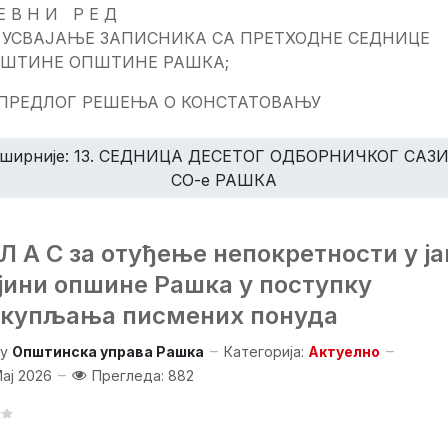
Е В Н И Р Е Д
СВАЈАЊЕ ЗАПИСНИКА СА ПРЕТХОДНЕ СЕДНИЦЕ
ПШТИНЕ ОПШТИНЕ РАШКА;
ПРЕДЛОГ РЕШЕЊА О КОНСТАТОВАЊУ
ширније: 13. СЕДНИЦА ДЕСЕТОГ ОДБОРНИЧКОГ САЗ
СО-е РАШКА
 Л А С за отуђење непокретности у ја
јини опшине Рашка у поступку
купљања писмених понуда
y
Општинска управа Рашка
Категорија:
Актуелно
Мај 2026
Прегледа: 882