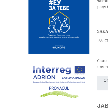
закон,
раду
ЗАКА
53
. 
Сали
почет
О
ЈА