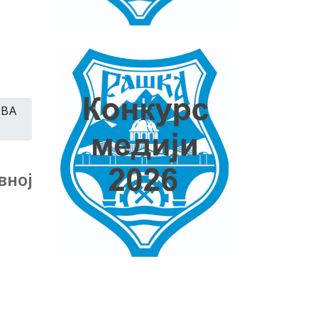
ИВА
вној