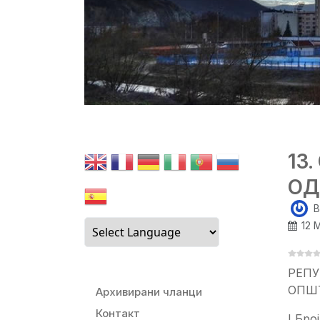
13
ОД
B
12 
РЕП
ОПШ
Архивирани чланци
Контакт
I Бро