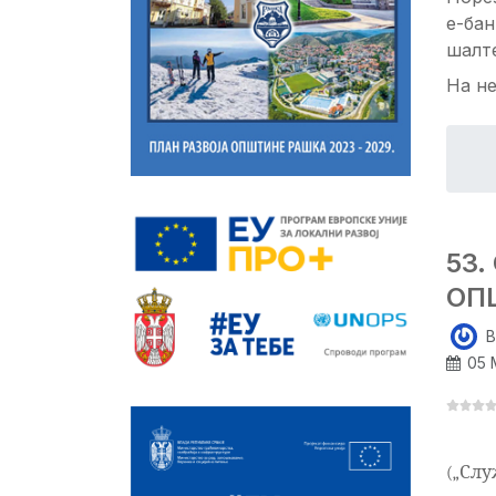
е-бан
шалте
На не
53
ОП
B
05 
(„Служ