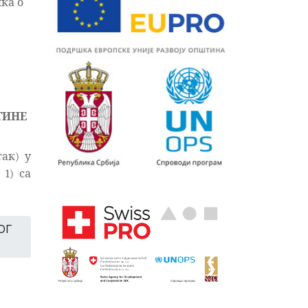
ика о
ТИНЕ
так) у
1) са
ОГ