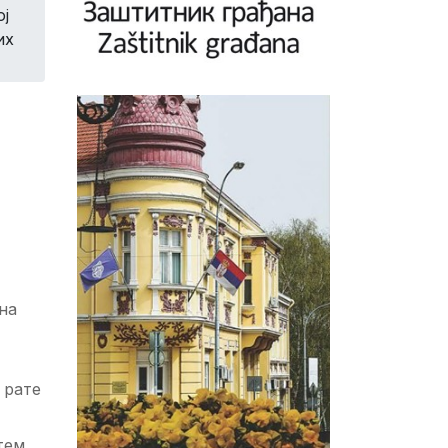
ј
их
на
 рате
тем