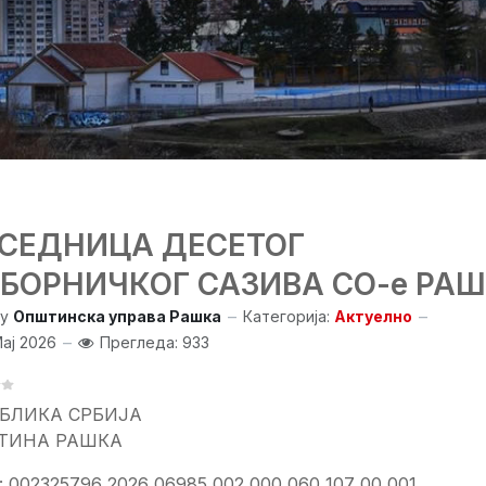
. СЕДНИЦА ДЕСЕТОГ
БОРНИЧКОГ САЗИВА СО-е РА
y
Општинска управа Рашка
Категорија:
Актуелно
Мај 2026
Прегледа: 933
УБЛИКА СРБИЈА
ТИНА РАШКА
ј: 002325796 2026 06985 002 000 060 107 00 001