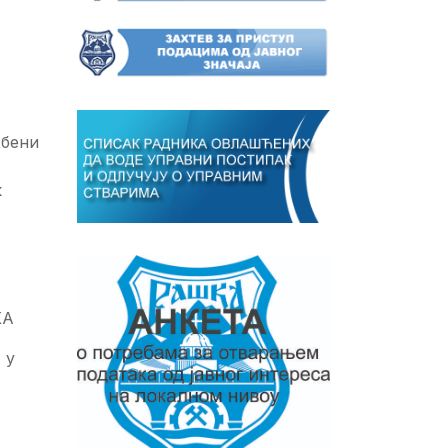
бени
к
КА
 у