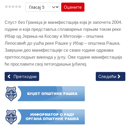
Оцените
Спуст без Граница је манифестација која је започета 2004.
године и која представља сплаварење горњим током реке
Ибар од Јериња на Косову и Метохији – општина
Лепосавић до ушћа реке Рашке у Ибар – општина Рашка.
Завршни део манифестације се сваке године одржава
претпоследњег викенда у јулу. Ове године манифестација
ће прославити свој петогодишњи јубилеј.
Претходни чланак: Рашке духовне свечаности
Следећи члана
Претходни
Следећи