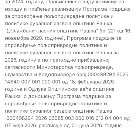
за 2024. годину, Правилника о раду комисије за
израду и праћење реализације Програма подршке
за спровођење пољопривредне политике и
политике руралног развоја општине Рашка
(„Службени гласник општине Рашка“ бр. 221 од 16.
новембра 2020. године), Програма подршке за
спровођење пољопривредне политике и
политике руралног развоја општине Рашка за
2026. годину а по претходно прибављеној
сагласности Министарства пољопривреде,
шумарства и водопривреде број 000498294 2026
14840 007 001 000 001 од 18. фебруара 2026.
године и Одлуке Општинског већа општине
Рашка o доношењу Програма подршке за
спровођење пољопривредне политике и
политике руралног развоја општине Рашка
000498294 2026 06985 003 000 016 012 04 004 од
07. маја 2026. расписује од 01. јуна 2026. године