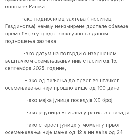
општине Рашка
-ако подносилац захтева ( носилац
Газдинства) немају неизмирене доспеле обавезе
према буџету града, закључно са даном
подношења захтева
-ако датум на потврди о извршеном
вештачком осемењавању није старији од 15.
септембра 2025. године,
- ако од тељења до првог вештачког
осемењавања није прошло више од 100 дана,
-ако мајка јунице поседује ХБ број
-ако је јуница уписана у регистар телади
-ако старост јунице у моменту првог
осемењавања није мања од 12 а ни већа од 24