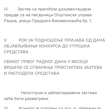
IV Захтев са пратећом документацијом
предаје се на писарници Општинске управе
Рашка, улица Предрага Вилимоновића бр. 1.
V РОК ЗА ПОДНОШЕЊЕ ПРИЈАВА ОД ДАНА
ОБЈАВЉИВАЊА КОНКУРСА ДО УТРОШКА
СРЕДСТАВА .
СВАКОГ ПРВОГ РАДНОГ ДАНА У МЕСЕЦУ
ВРШИЋЕ СЕ ОТВАРАЊЕ ПРИСТИГЛИХ ЗАХТЕВА
И РАСПОДЕЛА СРЕДСТАВА
Непотпуни и неблаговремени захтеви
неће бити разматрани
VI Конкурс је отворен од год. и објављен је