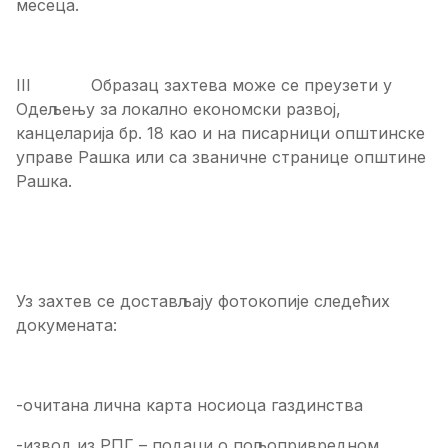
месеца.
III Образац захтева може се преузети у
Одељењу за локално економски развој,
канцеларија бр. 18 као и на писарници општинске
управе Рашка или са званичне странице општине
Рашка.
Уз захтев се достављају фотокопије следећих
докумената:
-очитана лична карта носиоца газдинства
-извод из РПГ – подаци о пољопривредном