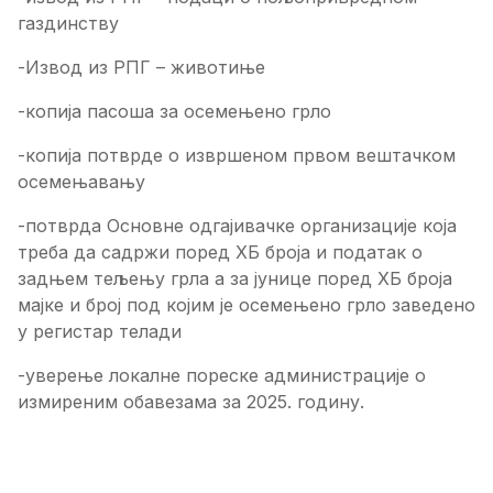
газдинству
-Извод из РПГ – животиње
-копија пасоша за осемењено грло
-копија потврде о извршеном првом вештачком
осемењавању
-потврда Основне одгајивачке организације која
треба да садржи поред ХБ броја и податак о
задњем тељењу грла а за јунице поред ХБ броја
мајке и број под којим је осемењено грло заведено
у регистар телади
-уверење локалне пореске администрације о
измиреним обавезама за 2025. годину.