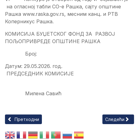
на огласној табли СО-е Рашка, сајту општине
Рашка www.raska.gov.rs, месним канц. и РТВ
Коперникус Рашка.
КОМИСИЈА БУЏЕТСКОГ ФОНД ЗА РАЗВОЈ
ПОЉОПРИВРЕДЕ ОПШТИНЕ РАШКА
Број:
Датум: 29.05.2026. год.
ПРЕДСЕДНИК КОМИСИЈЕ
Милена Савић
Претходни чланак: ОДЛУКУ О ПРОДУЖЕТКУ РОКА ЈАВНОГ
Следећи чланак
Претходни
Следећи