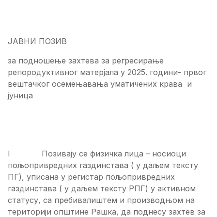
ЈАВНИ ПОЗИВ
за подношење захтева за регресирање
репородуктивног матерјала у 2025. години- првог
вештачког осемењавања уматичених крава и
јуница
I Позивају се физичка лица – носиоци
пољопривредних газдинстава ( у даљем тексту
ПГ), уписана у регистар пољопривредних
газдинстава ( у даљем тексту РПГ) у активном
статусу, са пребивалиштем и производњом на
територији општине Рашка, да поднесу захтев за