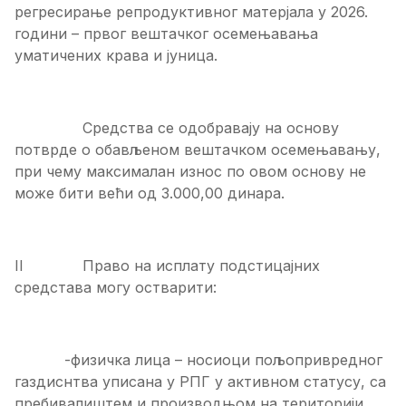
регресирање репродуктивног матерјала у 2026.
години – првог вештачког осемењавања
уматичених крава и јуница.
Средства се одобравају на основу
потврде о обављеном вештачком осемењавању,
при чему максималан износ по овом основу не
може бити већи од 3.000,00 динара.
II Право на исплату подстицајних
средстава могу остварити:
-физичка лица – носиоци пољопривредног
газдиснтва уписана у РПГ у активном статусу, са
пребивалиштем и производњом на територији