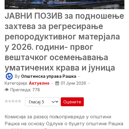
ЈАВНИ ПОЗИВ за подношење
захтева за регресирање
репородуктивног матерјала
у 2026. години- првог
вештачког осемењавања
уматичених крава и јуница
By
Општинска управа Рашка
Категорија:
Актуелно
01 Јуни 2026
Прегледа: 778
Оцените
Комисија за развој пољопривреде у општини
Рашка на основу Одлуке о буџету општине Рашка