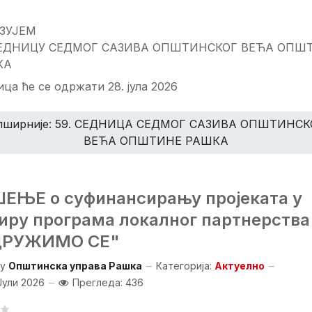
ЗУЈЕМ
СЕДНИЦУ СЕДМОГ САЗИВА ОПШТИНСКОГ ВЕЋА ОПШ
КА
ца ће се одржати 28. јула 2026
пширније: 59. СЕДНИЦA СЕДМОГ САЗИВА ОПШТИНСК
ВЕЋА ОПШТИНЕ РАШКА
ЕЊЕ о суфинансирању пројеката у
иру програма локалног партнерства
ДРУЖИМО СЕ"
y
Општинска управа Рашка
Категорија:
Актуелно
Јули 2026
Прегледа: 436