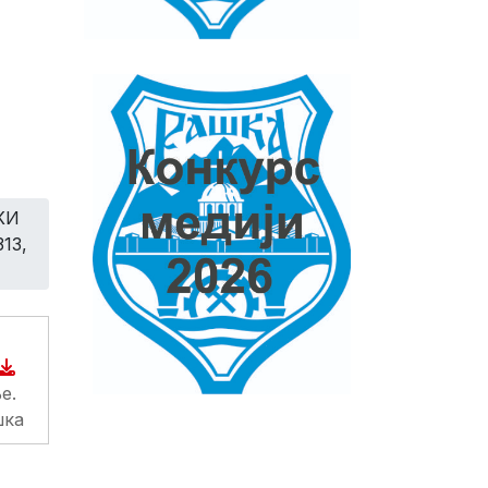
КИ
13,
е.
шка