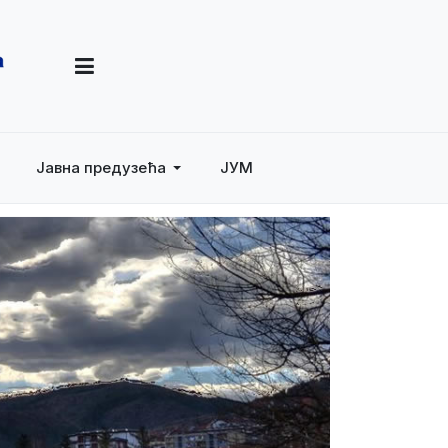
Јавна предузећа
ЈУМ