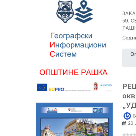
ЗАКА
59. 
РАШ
Седни
О
РЕШ
окв
„У
B
20 