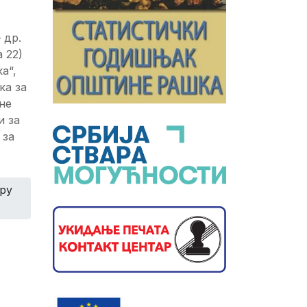
 др.
а 22)
а“,
ка за
не
и за
 за
ру