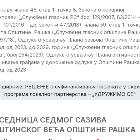
нову члана 46. став 1. тачка 8. Закона о локалној
прави („Службени гласник РС“ број 129/2007, 83/2014 –
, 101/2016 – др. закон и 47/2018), члана 59. став 1. тачк
ута Општине Рашка („Службени гласник општине Рашк
197/18), Одлуке о усвајању Плана развоја Општине Раш
д од 2023. до 2029. године („Службени гласник општи
“, број 254/2023), Одлуке о усвајању Плана активност
чивање грађана у доношење одлука у Општини Рашка
од од 2023
пширније: РЕШЕЊЕ о суфинансирању пројеката у окви
програма локалног партнерства – „УДРУЖИМО СЕ"
. СЕДНИЦА СЕДМОГ САЗИВА
ШТИНСКОГ ВЕЋА ОПШТИНЕ РАШКА