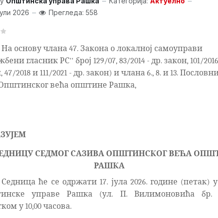
y
Општинска управа Рашка
Категорија:
Актуелно
Јули 2026
Прегледа: 558
На основу члана 47. Закона о локалној самоуправи
бени гласник РС'' број 129/07, 83/2014 - др. закон, 101/2016 
 47/2018 и 111/2021 - др. закон) и члана 6., 8. и 13. Пословн
 Општинског већа општине Рашка,
ЗУЈЕМ
 СЕДНИЦУ СЕДМОГ САЗИВА ОПШТИНСКОГ ВЕЋА ОПШ
РАШКА
Седница ће се одржати 17. јула 2026. године (петак) 
инске управе Рашка (ул. П. Вилимоновића бр. 
ком у 10,00 часова.