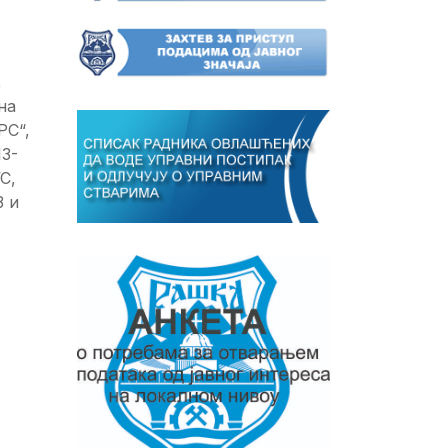
,
на
РС“,
13-
С,
3 и
Т