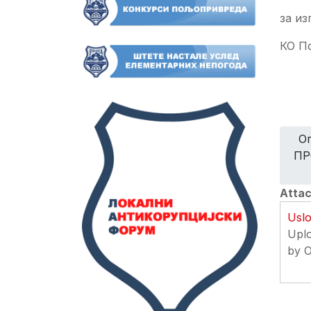
за из
КО П
О
ПР
Atta
Usl
Upl
by 