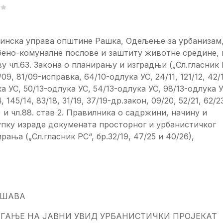
инска управа општине Рашка, Одељење за урбанизам
бено-комуналне послове и заштиту животне средине, 
у чл.63. Закона о планирању и изградњи („Сл.гласник 
/09, 81/09-исправка, 64/10-одлука УС, 24/11, 121/12, 42/
а УС, 50/13-одлука УС, 54/13-одлука УС, 98/13-одлука У
4, 145/14, 83/18, 31/19, 37/19-др.закон, 09/20, 52/21, 62/2
) и чл.88. став 2. Правилника о садржини, начину и
упку израде докумената просторног и урбанистичког
рања („Сл.гласник РС“, бр.32/19, 47/25 и 40/26),
АШАВА
АГАЊЕ НА ЈАВНИ УВИД УРБАНИСТИЧКИ ПРОЈЕКА