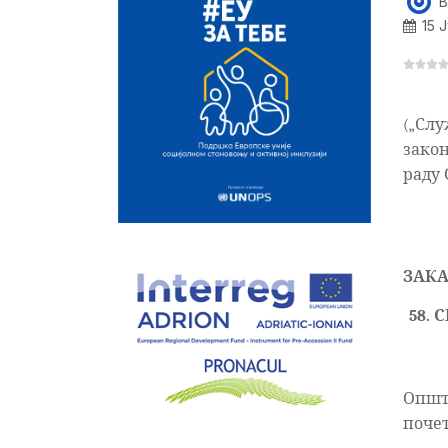
B
15 
(„Служ
закон,
раду
ЗАКА
5
8.
Општ
почет