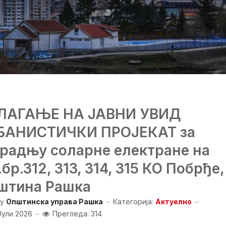
ЛАГАЊЕ НА ЈАВНИ УВИД
БАНИСТИЧКИ ПРОЈЕКАТ за
градњу соларне електране на
.бр.312, 313, 314, 315 КО Побрђе,
штина Рашка
y
Општинска управа Рашка
Категорија:
Актуелно
Јули 2026
Прегледа: 314