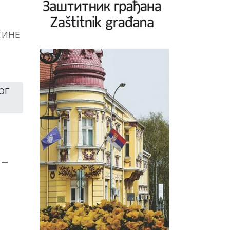
ТИНЕ
ОГ
 –