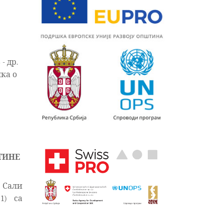
- др.
ика о
ТИНЕ
у Сали
1) са