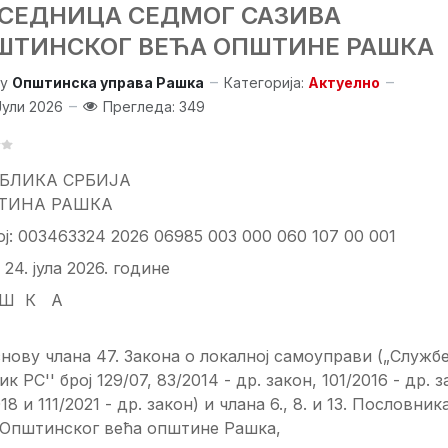
. СЕДНИЦA СЕДМОГ САЗИВА
ШТИНСКОГ ВЕЋА ОПШТИНЕ РАШКА
y
Општинска управа Рашка
Категорија:
Актуелно
Јули 2026
Прегледа: 349
БЛИКА СРБИЈА
ТИНА РАШКА
рој: 003463324 2026 06985 003 000 060 107 00 001
 24. јула 2026. године
 Ш К А
нову члана 47. Закона о локалној самоуправи („Служб
ик РС'' број 129/07, 83/2014 - др. закон, 101/2016 - др. з
18 и 111/2021 - др. закон) и члана 6., 8. и 13. Пословник
 Општинског већа општине Рашка,