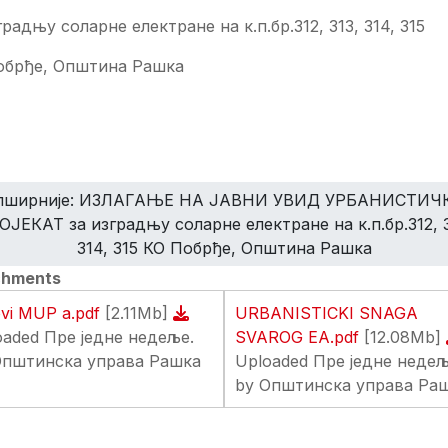
градњу соларне електране на к.п.бр.312, 313, 314, 315
обрђе, Општина Рашка
пширније: ИЗЛАГАЊЕ НА ЈАВНИ УВИД УРБАНИСТИЧ
ОЈЕКАТ за изградњу соларне електране на к.п.бр.312, 3
314, 315 КО Побрђе, Општина Рашка
chments
ovi MUP a.pdf
[2.11Mb]
URBANISTICKI SNAGA
oaded Пре једне недеље.
SVAROG EA.pdf
[12.08Mb]
Општинска управа Рашка
Uploaded Пре једне недељ
by Општинска управа Ра