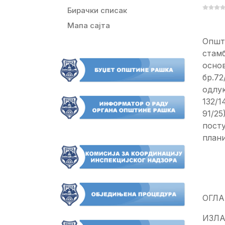
Бирачки списак
Мапа сајта
Општ
стам
основ
бр.72
одлук
132/1
91/25
пост
плани
ОГЛ
ИЗЛ