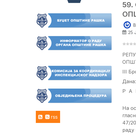
59
ОП
B
25 
РЕПУ
ОПШ
III Б
Дана:
Р А
На ос
гласн
rss
47/20
раду