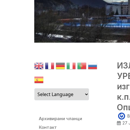
ИЗ
УР
из
к.п
Оп
B
Архивирани чланци
27 
Контакт