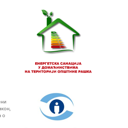
ени
акон,
а о