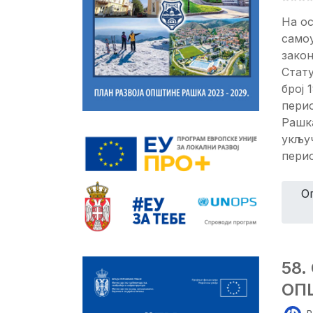
На ос
самоу
закон
Стат
број 
перио
Рашка
укљу
пери
О
58
ОП