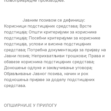
пољопривредне производње.
Јавним позивом се дефинишу:
Корисници подстицајних средстава; Врсте
подстицаја; Општи критеријуми за кориснике
подстицаја; Посебни критеријуми за кориснике
подстицаја, услови и висина подстицајних
средстава; Потребна документација за пријаву на
Јавни позив; Неприхватљиви трошкови; Права и
обавезе корисника подстицајних средстава;
Доношење одлуке и закључивање уговора;
Објављивање Јавног позива, начин и рок
подношења пријаве за доделу подстицајних
средстава.
ОПШИРНИЈЕ У ПРИЛОГУ