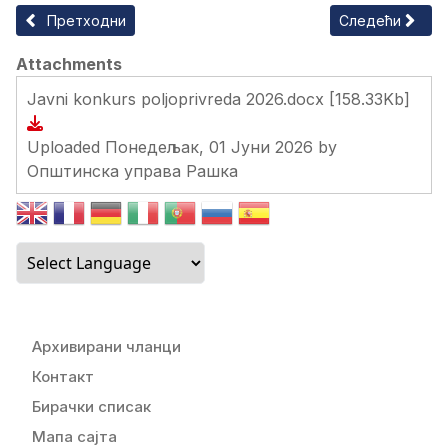
Претходни чланак: ЈАВНИ ПОЗИВ за подношење захтева за 
Следећи члан
Претходни
Следећи
Attachments
Javni konkurs poljoprivreda 2026.docx
[158.33Kb]
Uploaded Понедељак, 01 Јуни 2026 by
Општинска управа Рашка
Архивирани чланци
Контакт
Бирачки списак
Мапа сајта