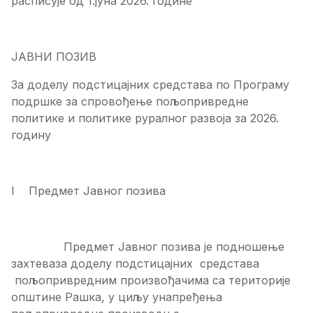
расписује од 1.јуна 2026. године
ЈАВНИ ПОЗИВ
За доделу подстицајних средстава по Програму
подршке за спровођење пољопривредне
политике и политике руралног развоја за 2026.
годину
I Предмет Јавног позива
Предмет Јавног позива је подношење
захтеваза доделу подстицајних средстава
пољопривредним произвођачима са територије
општине Рашка, у циљу унапређења