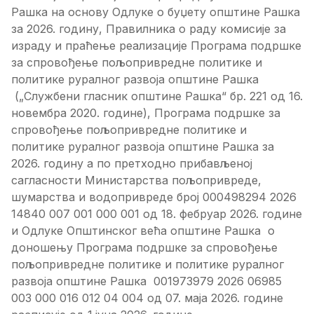
Рашка на основу Одлуке о буџету општине Рашка
за 2026. годину, Правилника о раду комисије за
израду и праћење реализације Програма подршке
за спровођење пољопривредне политике и
политике руралног развоја општине Рашка
(„Службени гласник општине Рашка“ бр. 221 од 16.
новембра 2020. године), Програма подршке за
спровођење пољопривредне политике и
политике руралног развоја општине Рашка за
2026. годину а по претходно прибављеној
сагласности Министарства пољопривреде,
шумарства и водопривреде број 000498294 2026
14840 007 001 000 001 од 18. фебруар 2026. године
и Одлуке Општинског већа општине Рашка o
доношењу Програма подршке за спровођење
пољопривредне политике и политике руралног
развоја општине Рашка 001973979 2026 06985
003 000 016 012 04 004 од 07. маја 2026. године