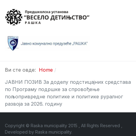
Ви сте овде:
Home
ЈАВНИ ПОЗИВ За доделу подстицајних средстава
по Програму подршке за спровођење
пољопривредне политике и политике руралног
развоја за 2026. годину
Copyright © Raska municipality 2015 , All Rights Reserved ,
Developed by
Raska municipality
.