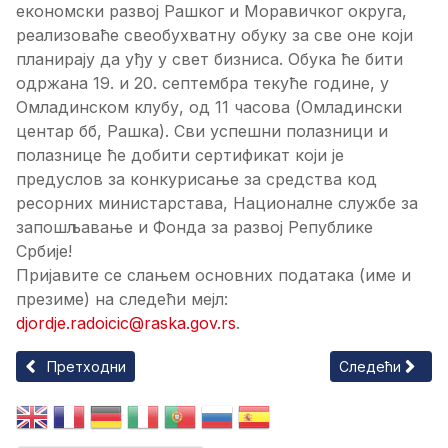
економски развој Рашког и Моравичког округа,
реализоваће свеобухватну обуку за све оне који
планирају да уђу у свет бизниса. Обука ће бити
одржана 19. и 20. септембра текуће године, у
Омладинском клубу, од 11 часова (Омладински
центар бб, Рашка). Сви успешни полазници и
полазнице ће добити сертификат који је
предуслов за конкурисање за средства код
ресорних министарстава, Националне службе за
запошљавање и Фонда за развој Републике
Србије!
Пријавите се слањем основних података (име и
презиме) на следећи мејл:
djordje.radoicic@raska.gov.rs
.
Претходни чланак: ИЗЛАГАЊЕ НА ЈАВНИ УВИД ИЗМЕНЕ И
Следећи члан
Претходни
Следећи