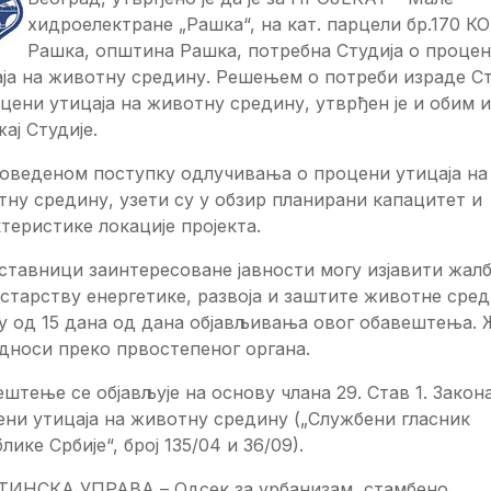
хидроелектране „Рашка“, на кат. парцели бр.170 КО
Рашка, општина Рашка, потребна Студија о проце
ја на животну средину. Решењем о потреби израде Ст
цени утицаја на животну средину, утврђен је и обим и
ај Студије.
роведеном поступку одлучивања о процени утицаја на
ну средину, узети су у обзир планирани капацитет и
теристике локације пројекта.
тавници заинтересоване јавности могу изјавити жал
тарству енергетике, развоја и заштите животне сред
у од 15 дана од дана објављивања овог обавештења. 
дноси преко првостепеног органа.
штење се објављује на основу члана 29. Став 1. Закон
ни утицаја на животну средину („Службени гласник
лике Србије“, број 135/04 и 36/09).
ИНСКА УПРАВА – Одсек за урбанизам, стамбено