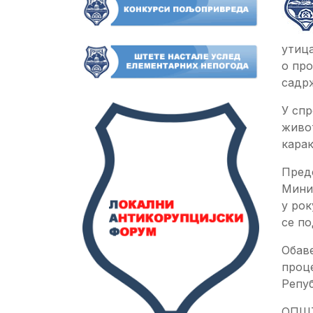
утица
о про
садрж
У сп
живот
карак
Предс
Минис
у рок
се по
Обаве
проце
Репуб
ОПШТ