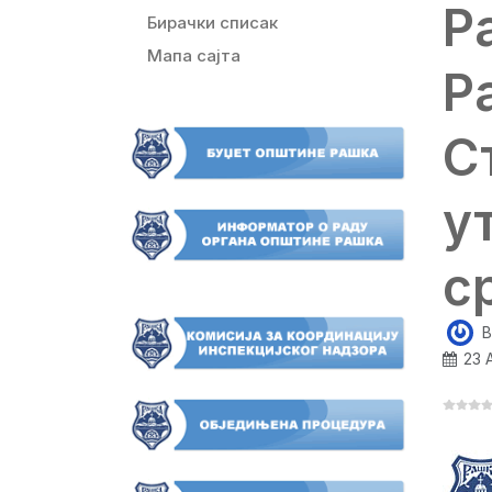
Р
Бирачки списак
Мапа сајта
Р
С
у
с
B
23 