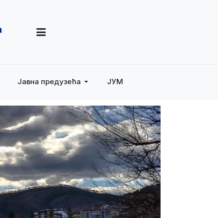
Јавна предузећа
ЈУМ