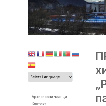
П
х
„
п
Архивирани чланци
Контакт