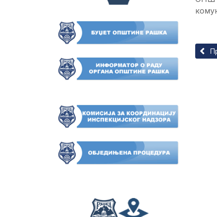
кому
Прет
П