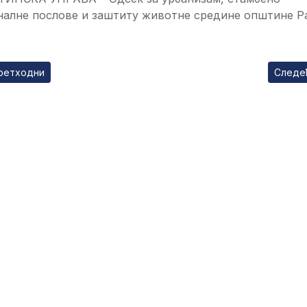
налне послове и заштиту животне средине општине Р
ходни чланак: ПОДНОШЕЊЕ ПРВИХ ЗАХТЕВА ЗА ИСПЛАТУ ПОДС
Следећ
ретходни
Следе