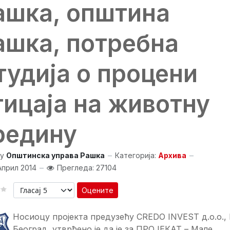
ашка, општина
ашка, потребна
тудија о процени
тицаја на животну
редину
y
Општинска управа Рашка
Категорија:
Архива
Април 2014
Прегледа: 27104
Оцените
Носиоцу пројекта предузећу CREDO INVEST д.о.о.,
Београд, утврђено је да је за ПРОЈЕКАТ – Мале