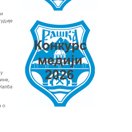
ни
удије
бу
ине,
Жалба
а о