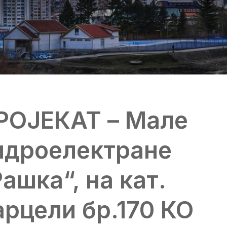
РОЈЕКАТ – Мале
идроелектране
Рашка“, на кат.
арцели бр.170 КО