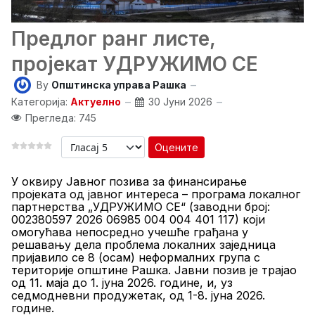
Предлог ранг листе,
пројекат УДРУЖИМО СЕ
By
Општинска управа Рашка
Категорија:
Актуелно
30 Јуни 2026
Прегледа: 745
Оцените
У
оквиру Јавног позива за финансирање
пројеката од јавног интереса – програма локалног
партнерства „УДРУЖИМО СЕ“ (
заводни број:
002380597 2026 06985 004 004 401 117) који
омогућава непосредно учешће грађана у
решавању дела проблема локалних заједница
пријавило се
8
(
оса
м) неформалних група с
територије општине Рашка. Јавни позив је
трајао
од 11. маја до 1. јуна 2026. године, и, уз
седмодневни продужетак, од 1-8. јуна 2026.
године.