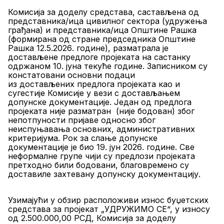
Комисија за доделу средстава, састављена од
представника/ица цивилног сектора (удружења
грађана) и представника/ица Општине Рашка
(формирана од стране председника Општине
Рашка
12
.
5
.202
6
. године), разматрала је
достављене предлоге пројеката на састанку
одржаном
10
.
јуна
текуће године
.
Записником су
констатовани основни подаци
из
достављених
предлога пројек
а
та као и
сугестије Комисије у вези с достављањем
допунске документације.
Један од предлога
пројеката
није разматран
(није бодован) због
непотпуности пријаве односно због
неиспуњавања основних, административних
критеријума.
Рок за слање допунске
документације је био
19
.
јун
202
6
. године.
Све
неформалне групе чији су предлози пројеката
претходно били бодовани, благовремено су
доставиле захтевану допунску документацију.
Узимајући у обзир расположиви износ буџетских
средстава за пројекат „УДРУЖИМО СЕ“, у износу
од 2.500.000,00 РСД,
Комисија за доделу