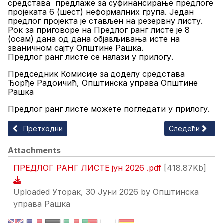
средстава предлаже за суфинансирање
предлоге
пројеката 6 (шест) неформалних група
.
Један
предлог пројекта је стављен на резервну листу.
Рок за приговоре на Предлог ранг листе је 8
(осам) дана од дана објављивања
исте
на
званичном сајту Општине Рашка.
Предлог ранг листе се налази у прилогу.
Председник Комисије за доделу средстава
Ђорђе Радоичић, Општинска управа Општине
Рашка
Предлог ранг листе можете погледати у прилогу.
Претходни чланак: Одлука о одабиру програма/пројеката 
Следећи чланак
Претходни
Следећи
Attachments
ПРЕДЛОГ РАНГ ЛИСТЕ јун 2026 .pdf
[418.87Kb]
Uploaded Уторак, 30 Јуни 2026 by Општинска
управа Рашка