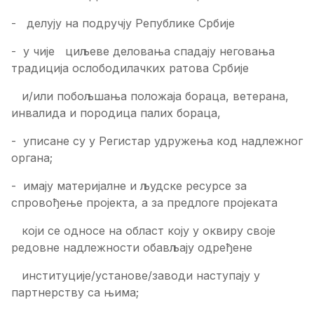
- делују на подручју Републике Србије
- у чије циљеве деловања спадају неговања
традиција ослободилачких ратова Србије
и/или побољшања положаја бораца, ветерана,
инвалида и породица палих бораца,
- уписане су у Регистар удружења код надлежног
органа;
- имају материјалне и људске ресурсе за
спровођење пројекта, а за предлоге пројеката
који се односе на област коју у оквиру своје
редовне надлежности обављају одређене
институције/установе/заводи наступају у
партнерству са њима;