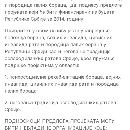
и породица палих бораца, да поднесу предлоге
пројеката који ће бити финансирани из буџета
Републике Србије за 2014. годину.
Приоритет у овом позиву јесте унапређење
положаја бораца, војних инвалида, цивилних
инвалида рата и породица палих бораца у
Републици Србији као и неговање традиције
ослободилачких ратова Србије, кроз пружање
подршке пројектима у области:
1. психосоцијалне рехабилитације бораца, војних
инвалида, цивилних инвалида рата и породица
палих бораца;
2. неговања традиција ослободилачких ратова
Србије.
ПОДНОСИОЦИ ПРЕДЛОГА ПРОЈЕКАТА МОГУ
БИТИ НЕВЛАДИНЕ ОРГАНИЗАЦИЈЕ КОЈЕ: