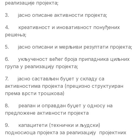
реализације пројекта;
3. јасно описане активности пројекта;
4. креативност и иновативност понуђених
решења;
5. јасно описани и мерљиви резултати пројекта;
6. укљученост већег броја припадника циљних
група у реализацију пројекта;
7. јасно састављен буџет у складу са
активностима пројекта (прецизно структуиран
према врсти трошкова)
8. реалан и оправдан буџет у односу на
предложене активности пројекта
9. капацитети (технички и људски)
подносиоца пројекта за реализацију пројектних