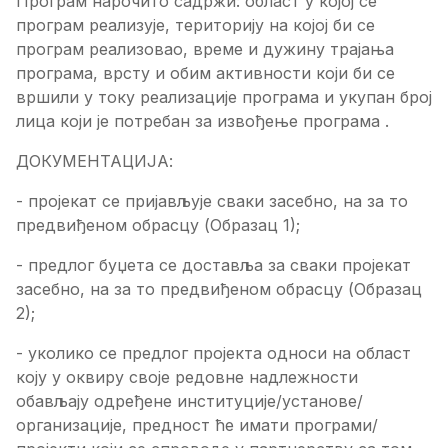
Програм нарочито садржи: област у којој се
програм реализује, територију на којој би се
програм реализовао, време и дужину трајања
програма, врсту и обим активности који би се
вршили у току реализације програма и укупан број
лица који је потребан за извођење програма .
ДОКУМЕНТАЦИЈА:
- пројекат се пријављује сваки засебно, на за то
предвиђеном обрасцу (Образац 1);
- предлог буџета се доставља за сваки пројекат
засебно, на за то предвиђеном обрасцу (Образац
2);
- уколико се предлог пројекта односи на област
коју у оквиру своје редовне надлежности
обављају одређене институције/установе/
организације, предност ће имати програми/