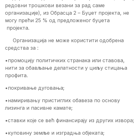
редовни трошкови везани за рад саме
организације), из Обрасца 2 – Буџет пројекта, не
могу прећи 25 % од предложеног буџета
пројекта.
Организација не може користити одобрена
средства за :
•промоцију политичких странака или ставова,
нити за обављање делатности у циљу стицања
профита.
•покривање дуговања;
•намиривању пристиглих обавеза по основу
лизинга и пасивне камате;
•ставки које се већ финансирају из других извора;
•куповину земље и изградња објеката;