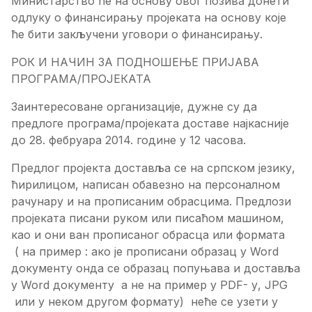
Министарство ће на основу овог позива донети
одлуку о финансирању пројеката на основу које
ће бити закључени уговори о финансирању.
РОК И НАЧИН ЗА ПОДНОШЕЊЕ ПРИЈАВА
ПРОГРАМА/ПРОЈЕКАТА
Заинтересоване организације, дужне су да
предлоге програма/пројеката доставе најкасније
до 28. фебруара 2014. године у 12 часова.
Предлог пројекта доставља се на српском језику,
ћирилицом, написан обавезно на персоналном
рачунару и на прописаним обрасцима. Предлози
пројеката писани руком или писаћом машином,
као и они ван прописаног обрасца или формата
( на пример : ако је прописани образац у Word
документу онда се образац попуњава и доставља
у Word документу а не на пример у PDF- у, JPG
или у неком другом формату) неће се узети у