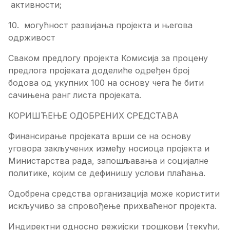
активности;
10. могућност развијања пројекта и његова
одрживост
Сваком предлогу пројекта Комисија за процену
предлога пројеката доделиће одређен број
бодова од укупних 100 на основу чега ће бити
сачињена ранг листа пројеката.
КОРИШЋЕЊЕ ОДОБРЕНИХ СРЕДСТАВА
Финансирање пројеката врши се на основу
уговора закључених између носиоца пројекта и
Министарства рада, запошљавања и социјалне
политике, којим се дефинишу услови плаћања.
Одобрена средства организација може користити
искључиво за спровођење прихваћеног пројекта.
Индиректни односно режијски трошкови (текући,