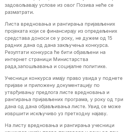
задовољавају услове из овог Позива неће се
разматрати.
Листа вредновања и рангирања пријављених
пројеката који се финансирају из опредељених
средстава доноси се у року, не дужем од 15
радних дана од дана закључења конкурса.
Резултати конкурса ће бити објављени на
интернет страници Министарства
рада,запошљавања и социјалне политике.
Учесници конкурса имају право увида у поднете
пријаве и приложену документацију по
утврђивању предлога листе вредновања и
рангирања пријављених програма, у року од три
дана од дана објављивања листе. Увид се може
извршити искључиво уз претходну најаву.
На листу вредновања и рангирања учесници