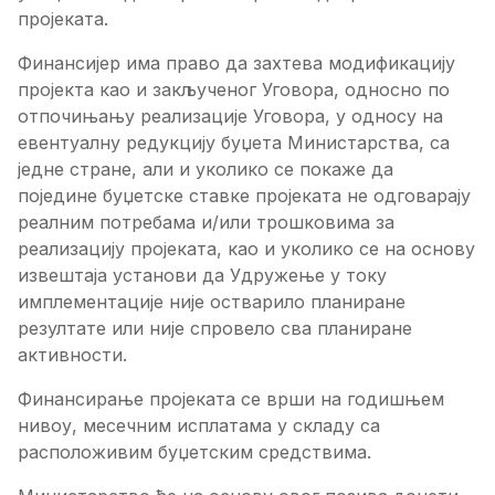
пројеката.
Финансијер има право да захтева модификацију
пројекта као и закљученог Уговора, односно по
отпочињању реализације Уговора, у односу на
евентуалну редукцију буџета Министарства, са
једне стране, али и уколико се покаже да
поједине буџетске ставке пројеката не одговарају
реалним потребама и/или трошковима за
реализацију пројеката, као и уколико се на основу
извештаја установи да Удружење у току
имплементације није остварило планиране
резултате или није спровело сва планиране
активности.
Финансирање пројеката се врши на годишњем
нивоу, месечним исплатама у складу са
расположивим буџетским средствима.