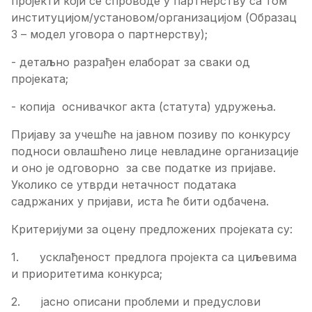
пројекти који се спроводе у партнерству са том
институцијом/установом/организацијом (Образац
3 – модел уговора о партнерству);
- детаљно разрађен елаборат за сваки од
пројеката;
- копија оснивачког акта (статута) удружења.
Пријаву за учешће на јавном позиву по конкурсу
подноси овлашћено лице невладине организације
и оно је одговорно за све податке из пријаве.
Уколико се утврди нетачност података
садржаних у пријави, иста ће бити одбачена.
Критеријуми за оцену предложених пројеката су:
1. усклађеност предлога пројекта са циљевима
и приоритетима конкурса;
2. јасно описани проблеми и предуслови