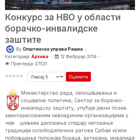
Конкурс за НВО у области
борачко-инвалидске
заштите
By
Општинска управа Рашка
Категорија:
Архива
12 Фебруар 2014
Прегледа: 27521
Оцените
Министарство рада, запошљавања и
социјалне политике, Сектор за борачко-
инвалидску заштиту, упућује јавни позив
заинтересованим невладиним организацијама у
чије циљеве деловања спадају неговања
традиција ослободилачких ратова Србије и/или
побољшања положаја бораца, ветерана, инвалида