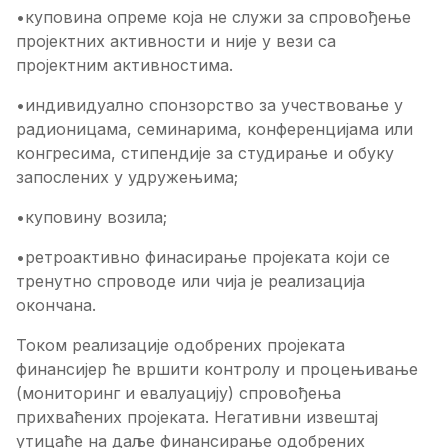
•куповина опреме која не служи за спровођење
пројектних активности и није у вези са
пројектним активностима.
•индивидуално спонзорство за учествовање у
радионицама, семинарима, конференцијама или
конгресима, стипендије за студирање и обуку
запослених у удружењима;
•куповину возила;
•ретроактивно финасирање пројеката који се
тренутно спроводе или чија је реализација
окончана.
Током реализације одобрених пројеката
финансијер ће вршити контролу и процењивање
(мониторинг и евалуацију) спровођења
прихваћених пројеката. Негативни извештај
утицаће на даље финансирање одобрених