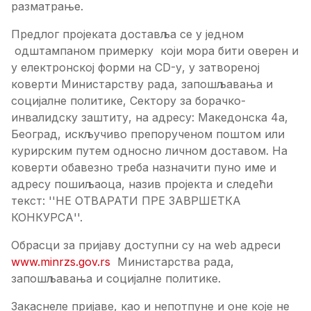
разматрање.
Предлог пројеката доставља се у једном
одштампаном примерку који мора бити оверен и
у електронској форми на CD-у, у затвореној
коверти Министарству рада, запошљавања и
социјалне политике, Сектору за борачко-
инвалидску заштиту, на адресу: Македонска 4а,
Београд, искључиво препорученом поштом или
курирским путем односно личном доставом. На
коверти обавезно треба назначити пуно име и
адресу пошиљаоца, назив пројекта и следећи
текст: ''НЕ ОТВАРАТИ ПРЕ ЗАВРШЕТКА
КОНКУРСА''.
Обрасци за пријаву доступни су на web адреси
www.minrzs.gov.rs
Министарства рада,
запошљавања и социјалне политике.
Закаснеле пријаве, као и непотпуне и оне које не