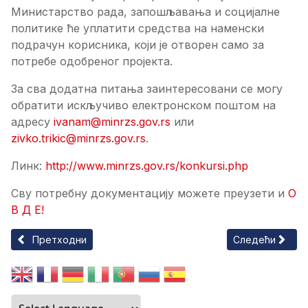
Министарство рада, запошљавања и социјалне
политике ће уплатити средства на наменски
подрачун корисника, који је отворен само за
потребе одобреног пројекта.
За сва додатна питања заинтересовани се могу
обратити искључиво електронском поштом на
адресу
ivanam@minrzs.gov.rs
или
zivko.trikic@minrzs.gov.rs
.
Линк:
http://www.minrzs.gov.rs/konkursi.php
Сву потребну документацију можете преузети и
О
В Д Е!
Претходни чланак: Пољопривредна трибина
Следећи чланак
Претходни
Следећи