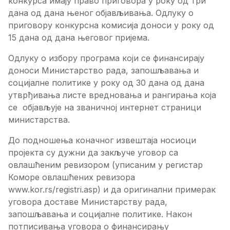
конкурса имају право приговора у року од три
дана од дана њеног објављивања. Одлуку о
приговору конкурсна комисија доноси у року од
15 дана од дана његовог пријема.
Одлуку о избору програма који се финансирају
доноси Министарство рада, запошљавања и
социјалне политике у року од 30 дана од дана
утврђивања листе вредновања и рангирања која
се објављује на званичној интернет страници
министарства.
До подношења коначног извештаја носиоци
пројекта су дужни да закључе уговор са
овлашћеним ревизором (уписаним у регистар
Коморе овлашћених ревизора
www.kor.rs/registri.asp) и да оригинални примерак
уговора доставе Министарству рада,
запошљавања и социјалне политике. Након
потписивања уговора о финансирању