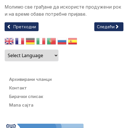
Молимо
све
грађане
да
искористе
продужени
рок
и
на
време
обаве
потребне
пријаве
.
Претходни чланак: ЈАВНИ КОНКУРС ЗА ДОДЕЛУ СРЕДСТА
Следећи чланак
Претходни
Следећи
Архивирани чланци
Контакт
Бирачки списак
Мапа сајта