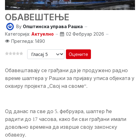
ОБАВЕШТЕЊЕ
By
Општинска управа Рашка
Категорија:
Актуелно
02 Фебруар 2026
Прегледа: 1490
Оцените
Обавештавају
се
грађани
да
је
продужено
радно
време
шалтера
у
Рашки
за
пријаву
уписа
објеката
у
оквиру
пројекта
Свој
на
своме
„
“.
Од
данас
па
све
до
фебруара
шалтер
ће
5.
,
радити
до
часова
како
би
сви
грађани
имали
17
,
довољно
времена
да
изврше
своју
законску
обавезу
.