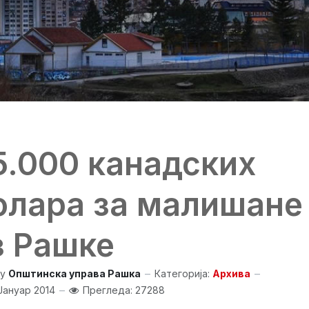
5.000 канадских
олара за малишане
з Рашке
y
Општинска управа Рашка
Категорија:
Архива
Јануар 2014
Прегледа: 27288