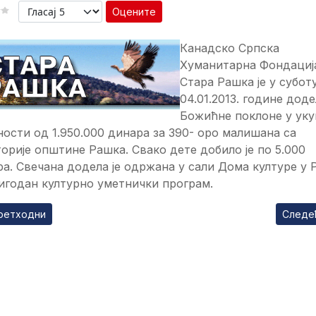
Оцените
Канадско Српска
Хуманитарна Фондациј
Стара Рашка је у субот
04.01.2013. године дод
Божићне поклоне у уку
ости од 1.950.000 динара за 390- оро малишана са
орије општине Рашка. Свако дете добило је по 5.000
а. Свечана додела је одржана у сали Дома културе у
игодан културно уметнички програм.
ходни чланак: Изградња система за наводњавање
Следећ
ретходни
Следе