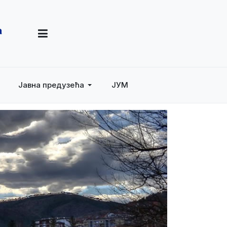
Јавна предузећа
ЈУМ