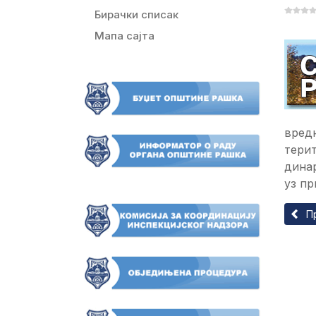
Бирачки списак
Мапа сајта
вредн
терит
динар
уз пр
Прет
П