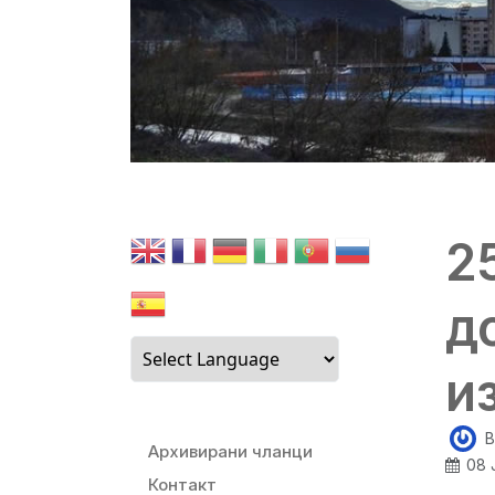
2
д
и
B
Архивирани чланци
08 
Контакт