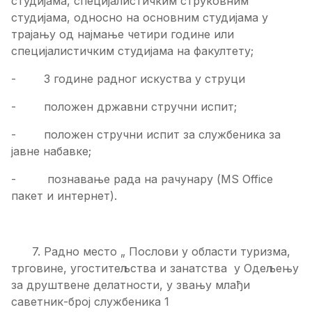
студијама, специјалистичким струковним
студијама, односно на основним студијама у
трајању од најмање четири године или
специјалистичким студијама на факултету;
- 3 године радног искуства у струци
- положен државни стручни испит;
- положен стручни испит за службеника за
јавне набавке;
- познавање рада на рачунару (MS Office
пакет и интернет).
7. Радно место „ Послови у области туризма,
трговине, угоститељства и занатства у Одељењу
за друштвене делатности, у звању млађи
саветник-број службеника 1