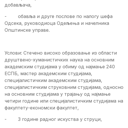
добављача,
- обавља и друге послове по налогу шефа
Одсека, руководиоца Одељења и начелника
Општинске управе.
Услови: Стечено високо образовање из области
друштвено-хуманистичких наука на основним
академским студијама у обиму од најмање 240
ЕСПБ, мастер академским студијама,
специјалистичким академским студијама,
специјалистичким струковним студијама, односно
на основним студијама у трајању од најмање
четири године или специјалистичким студијама на
факултету-економски факултет,
- 3 године радног искуства у струци,