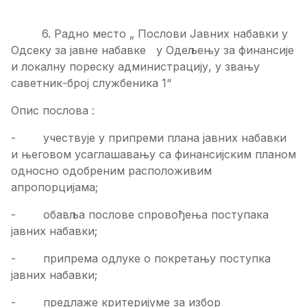
6. Радно место „ Послови Јавних набавки у
Одсеку за јавне набавке у Одељењу за финансије
и локалну пореску администрацију, у звању
саветник-број службеника 1“
Опис послова :
- учествује у припреми плана јавних набавки
и његовом усаглашавању са финансијским планом
односно одобреним расположивим
апропорцијама;
- обавља послове спровођења поступака
јавних набавки;
- припрема одлуке о покретању поступка
јавних набавки;
- предлаже критеријуме за избор