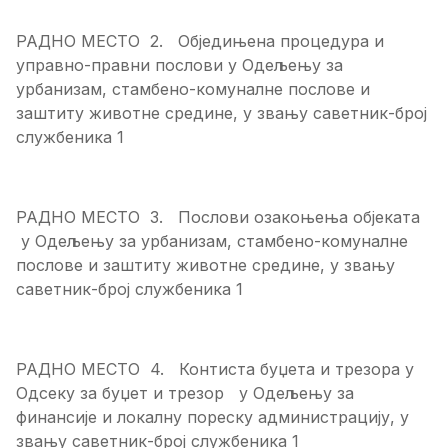
РАДНО МЕСТО 2. Обједињена процедура и
управно-правни послови у Одељењу за
урбанизам, стамбено-комуналне послове и
заштиту животне средине, у звању саветник-број
службеника 1
РАДНО МЕСТО 3. Послови озакоњења објеката
у Одељењу за урбанизам, стамбено-комуналне
послове и заштиту животне средине, у звању
саветник-број службеника 1
РАДНО МЕСТО 4. Контиста буџета и трезора у
Одсеку за буџет и трезор у Одељењу за
финансије и локалну пореску администрацију, у
звању саветник-број службеника 1