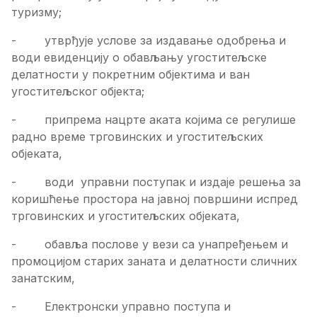
туризму;
- утврђује услове за издавање одобрења и
води евиденцију о обављању угоститељске
делатности у покретним објектима и ван
угоститељског објекта;
- припрема нацрте аката којима се регулише
радно време трговинских и угоститељских
објеката,
- води управни поступак и издаје решења за
коришћење простора на јавној површини испред
трговинских и угоститељских објеката,
- обавља послове у вези са унапређењем и
промоцијом старих заната и делатности сличних
занатским,
- Eлектронски управно поступа и