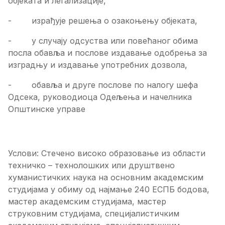
објеката и легализације,
- израђује решења о озакоњењу објеката,
- у случају одсуства или повећаног обима
посла обавља и послове издавање одобрења за
изградњу и издавање употребних дозвола,
- обавља и друге послове по налогу шефа
Одсека, руководиоца Одељења и начелника
Општинске управе
Услови: Стечено високо образовање из области
техничко – технолошких или друштвено
хуманистичких наука на основним академским
студијама у обиму од најмање 240 ЕСПБ бодова,
мастер академским студијама, мастер
струковним студијама, специјалистичким