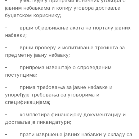
- учествује у припреми коначних уговора о
јавним набавкама и копију уговора доставља
буџетском кориснику;
- врши објављивање аката на порталу јавних
набавки;
- врши проверу и испитивање тржишта за
предметну јавну набавку;
- припрема извештаје о спроведеним
поступцима;
- прима требовања за јавне набавке и
упоређује требовања са уговорима и
спецификацијама;
- комплетира финансијску документацију и
доставља је ликвидатури;
- прати извршење јавних набавки у складу са