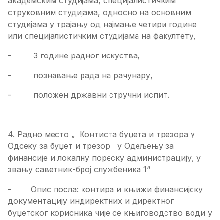
академским студијама, специјалистичким
струковним студијама, односно на основним
студијама у трајању од најмање четири године
или специјалистичким студијама на факултету,
- 3 године радног искуства,
- познавање рада на рачунару,
- положен државни стручни испит.
4. Радно место „ Контиста буџета и трезора у
Одсеку за буџет и трезор у Одељењу за
финансије и локалну пореску администрацију, у
звању саветник-број службеника 1“
- Опис посла: контира и књижи финансијску
документацију индиректних и директног
буџетског корисника чије се књиговодство води у