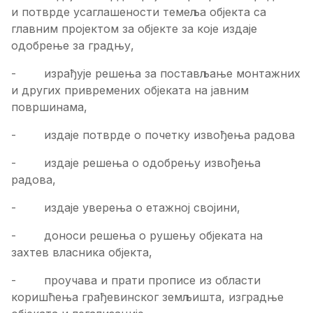
и потврде усаглашености темеља објекта са
главним пројектом за објекте за које издаје
одобрење за градњу,
- израђује решења за постављање монтажних
и других привремених објеката на јавним
површинама,
- издаје потврде о почетку извођења радова
- издаје решења о одобрењу извођења
радова,
- издаје уверења о етажној својини,
- доноси решења о рушењу објеката на
захтев власника објекта,
- проучава и прати прописе из области
коришћења грађевинског земљишта, изградње