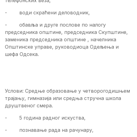
телефонских веза,
- води скраћени деловодник,
- обавља и друге послове по налогу
председника општине, председника Скупштине,
заменика председника општине , начелника
Општинске управе, руководиоца Одељења и
шефа Одсека.
Услови: Средње образовање у четворогодишњем
трајању, гимназија или средња стручна школа
друштвеног смера.
- 5 година радног искуства,
- познавање рада на рачунару,