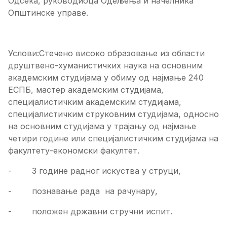
Одсека, руководиоца Одељења и начелника
Општинске управе.
Услови:Стечено високо образовање из области
друштвено-хуманистичких наука на основним
академским студијама у обиму од најмање 240
ЕСПБ, мастер академским студијама,
специјалистичким академским студијама,
специјалистичким струковним студијама, односно
на основним студијама у трајању од најмање
четири године или специјалистичким студијама на
факултету-економски факултет.
- 3 године радног искуства у струци,
- познавање рада на рачунару,
- положен државни стручни испит.