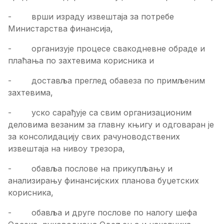
- врши израду извештаја за потребе
Министарства финансија,
- организује процесе свакодневне обраде и
плаћања по захтевима корисника и
- доставља преглед обавеза по примљеним
захтевима,
- уско сарађује са свим организационим
деловима везаним за главну књигу и одговаран је
за консолидацију свих рачуноводствених
извештаја на нивоу трезора,
- обавља послове на прикупљању и
анализирању финансијских планова буџетских
корисника,
- обавља и друге послове по налогу шефа