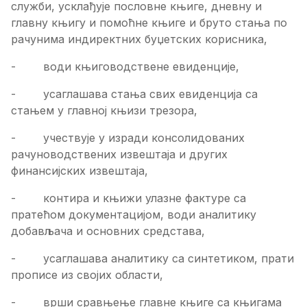
служби, усклађује пословне књиге, дневну и
главну књигу и помоћне књиге и бруто стања по
рачунима индиректних буџетских корисника,
- води књиговодствене евиденције,
- усаглашава стања свих евиденција са
стањем у главној књизи трезора,
- учествује у изради консолидованих
рачуноводствених извештаја и других
финансијских извештаја,
- контира и књижи улазне фактуре са
пратећом документацијом, води аналитику
добављача и основних средстава,
- усаглашава аналитику са синтетиком, прати
прописе из својих области,
- врши сравњење главне књиге са књигама