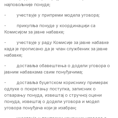
најповољније понуде;
- учествује у припреми модела уговора;
- прикупља понуде у координацији са
Комисијом за јавне набавке;
- учествује у раду Комисије за јавне набавке
када је прописано да је члан службеник за јавне
набавке;
- доставља обавештења о додели уговора о
јавним набавкама свим понуђачима;
- доставља буџетском кориснику примерак
одлуке о покретању поступка, записник о
отварању понуда, извештај о стручној оцени
понуда, извештај о додели уговора и модел
уговора понуђача који је изабран;