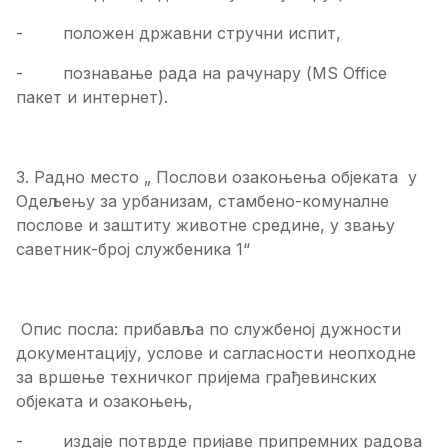
- положен државни стручни испит,
- познавање рада на рачунару (MS Office
пакет и интернет).
3. Радно место „ Послови озакоњења објеката у
Одељењу за урбанизам, стамбено-комуналне
послове и заштиту животне средине, у звању
саветник-број службеника 1“
Опис посла: прибавља по службеној дужности
документацију, услове и сагласности неопходне
за вршење техничког пријема грађевинских
објеката и озакоњењ,
- издаје потврде пријаве припремних радова