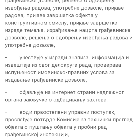
грађевинске дозволе, решења о одобрењу
извођења радова, употребне дозволе, пријаве
радова, пријаве завршетка објекта у
конструктивном смислу, пријаве завршетка
израде темеља, израђивање нацрта грађевинске
дозволе, решења о одобрењу извођења радова и
употребне дозволе,
- учествује у изради анализа, информација и
извештаја из свог делокруга рада, проверава
испуњеност имовинско-правних услова за
издавање грађевинске дозволе,
- објављује на интернет страни надлежног
органа закључке о одбацивању захтева,
- води првостепени управни поступак,
прослеђује потврде Комисије за технички преглед
објекта о пуштању објекта у пробни рад
грађевинској инспекцији,