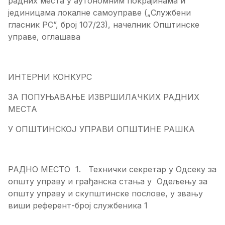
радних места у аутономним покрајинама и
јединицама локалне самоуправе („Службени
гласник РС”, број 107/23), начелник Општинске
управе, оглашава
ИНТЕРНИ КОНКУРС
ЗА ПОПУЊАВАЊЕ ИЗВРШИЛАЧКИХ РАДНИХ
МЕСТА
У ОПШТИНСКОЈ УПРАВИ ОПШТИНЕ РАШКА
РАДНО МЕСТО 1. Технички секретар у Одсеку за
општу управу и грађанска стања у Одељењу за
општу управу и скупштинске послове, у звању
виши референт-број службеника 1