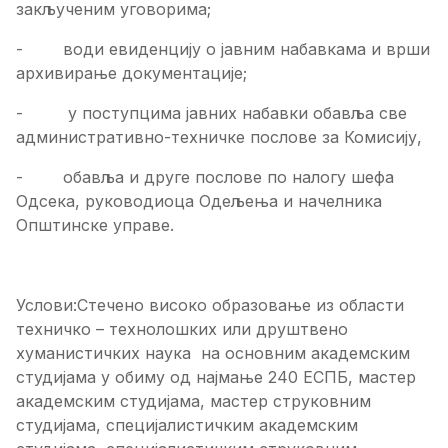
закљученим уговорима;
- води евиденцију о јавним набавкама и врши
архивирање документације;
- у поступцима јавних набавки обавља све
административно-техничке послове за Комисију,
- обавља и друге послове по налогу шефа
Одсека, руководиоца Одељења и начелника
Општинске управе.
Услови:Стечено високо образовање из области
техничко – технолошких или друштвено
хуманистичких наука на основним академским
студијама у обиму од најмање 240 ЕСПБ, мастер
академским студијама, мастер струковним
студијама, специјалистичким академским