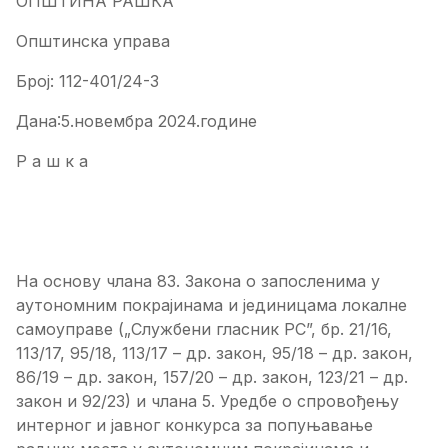
ОПШТИНА РАШКА
Општинска управа
Број: 112-401/24-3
Дана:5.новембра 2024.године
Р а ш к а
На основу члана 83. Закона о запосленима у
аутономним покрајинама и јединицама локалне
самоуправе („Службени гласник РС”, бр. 21/16,
113/17, 95/18, 113/17 – др. закон, 95/18 – др. закон,
86/19 – др. закон, 157/20 – др. закон, 123/21 – др.
закон и 92/23) и члана 5. Уредбе о спровођењу
интерног и јавног конкурса за попуњавање