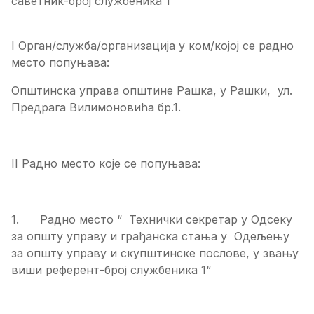
саветник-број службеника 1
I Орган/служба/организација у ком/којој се радно
место попуњава:
Општинска управа општине Рашка, у Рашки, ул.
Предрага Вилимоновића бр.1.
II Радно место које се попуњава:
1. Радно место “ Технички секретар у Одсеку
за општу управу и грађанска стања у Одељењу
за општу управу и скупштинске послове, у звању
виши референт-број службеника 1“