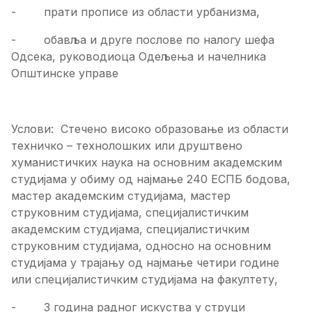
- прати прописе из области урбанизма,
- обавља и друге послове по налогу шефа
Одсека, руководиоца Одељења и начелника
Општинске управе
Услови: Стечено високо образовање из области
техничко – технолошких или друштвено
хуманистичких наука на основним академским
студијама у обиму од најмање 240 ЕСПБ бодова,
мастер академским студијама, мастер
струковним студијама, специјалистичким
академским студијама, специјалистичким
струковним студијама, односно на основним
студијама у трајању од најмање четири године
или специјалистичким студијама на факултету,
- 3 година радног искуства у струци