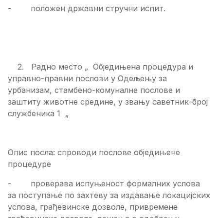
- положен државни стручни испит.
2. Радно место „ Обједињена процедура и
управно-правни послови у Одељењу за
урбанизам, стамбено-комуналне послове и
заштиту животне средине, у звању саветник-број
службеника 1 „
Опис посла: спроводи послове обједињене
процедуре
- проверава испуњеност формалних услова
за поступање по захтеву за издавање локацијских
услова, грађевинске дозволе, привремене