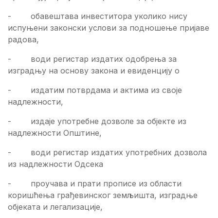
- обавештава инвеститора уколико нису
испуњени законски услови за подношење пријаве
радова,
- води регистар издатих одобрења за
изградњу на основу закона и евиденцију о
- издатим потврдама и актима из своје
надлежности,
- издаје употребне дозволе за објекте из
надлежности Општине,
- води регистар издатих употребних дозвола
из надлежности Одсека
- проучава и прати прописе из области
коришћења грађевинског земљишта, изградње
објеката и легализације,