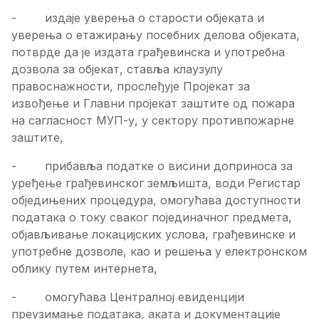
- издаје уверења о старости објеката и
уверења о етажирању посебних делова објеката,
потврде да је издата грађевинска и употребна
дозвола за објекат, ставља клаузулу
правоснажности, прослеђује Пројекат за
извођење и Главни пројекат заштите од пожара
на сагласност МУП-у, у сектору противпожарне
заштите,
- прибавља податке о висини доприноса за
уређење грађевинског земљишта, води Регистар
обједињених процедура, омогућава доступности
података о току сваког појединачног предмета,
објављивање локацијских услова, грађевинске и
употребне дозволе, као и решења у електронском
облику путем интернета,
- омогућава Централној евиденцији
преузимање података, аката и документације