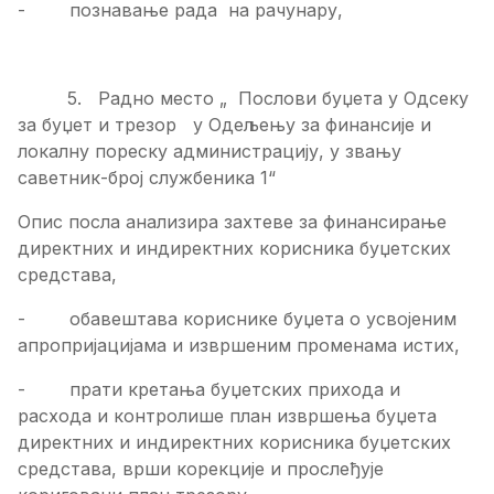
- познавање рада на рачунару,
5. Радно место „ Послови буџета у Одсеку
за буџет и трезор у Одељењу за финансије и
локалну пореску администрацију, у звању
саветник-број службеника 1“
Опис посла анализира захтеве за финансирање
директних и индиректних корисника буџетских
средстава,
- обавештава кориснике буџета о усвојеним
апропријацијама и извршеним променама истих,
- прати кретања буџетских прихода и
расхода и контролише план извршења буџета
директних и индиректних корисника буџетских
средстава, врши корекције и прослеђује