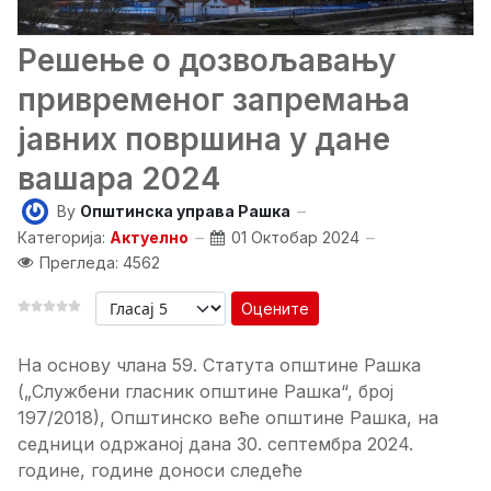
Решење о дозвољавању
привременог запремања
јавних површина у дане
вашара 2024
By
Општинска управа Рашка
Категорија:
Актуелно
01 Октобар 2024
Прегледа: 4562
Оцените
На основу члана 59. Статута општине Рашка
(„Службени гласник општине Рашка“, број
197/2018), Општинско веће општине Рашка, на
седници одржаној дана 30. септембра 2024.
године, године доноси следеће