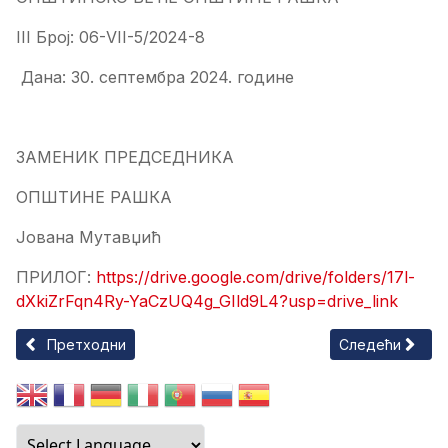
III Број: 06-VII-5/2024-8
Дана: 30. септембра 2024. године
ЗАМЕНИК ПРЕДСЕДНИКА
ОПШТИНЕ РАШКА
Јована Мутавџић
ПРИЛОГ:
https://drive.google.com/drive/folders/17l-
dXkiZrFqn4Ry-YaCzUQ4g_GIld9L4?usp=drive_link
Претходни чланак: Привремено запремање комуналних и ду
Следећи члана
Претходни
Следећи