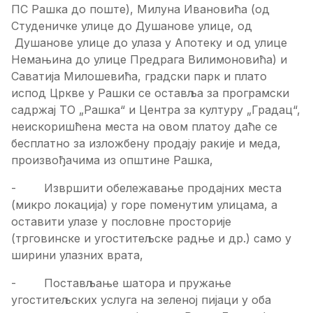
ПС Рашка до поште), Милуна Ивановића (од
Студеничке улице до Душанове улице, од
Душанове улице до улаза у Апотеку и од улице
Немањина до улице Предрага Вилимоновића) и
Саватија Милошевића, градски парк и плато
испод Цркве у Рашки се оставља за програмски
садржај ТО „Рашка“ и Центра за културу „Градац“,
неискоришћена места на овом платоу даће се
бесплатно за изложбену продају ракије и меда,
произвођачима из општине Рашка,
- Извршити обележавање продајних места
(микро локација) у горе поменутим улицама, а
оставити улазе у пословне просторије
(трговинске и угоститељске радње и др.) само у
ширини улазних врата,
- Постављање шатора и пружање
угоститељских услуга на зеленој пијаци у оба