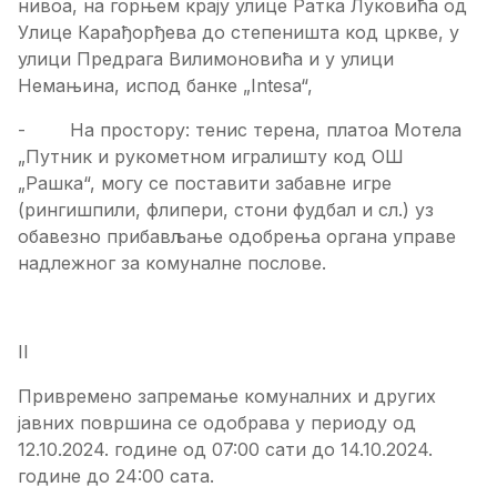
нивоа, на горњем крају улице Ратка Луковића од
Улице Карађорђева до степеништа код цркве, у
улици Предрага Вилимоновића и у улици
Немањина, испод банке „Intesa“,
- На простору: тенис терена, платоа Мотела
„Путник и рукометном игралишту код ОШ
„Рашка“, могу се поставити забавне игре
(рингишпили, флипери, стони фудбал и сл.) уз
обавезно прибављање одобрења органа управе
надлежног за комуналне послове.
II
Привремено запремање комуналних и других
јавних површина се одобрава у периоду од
12.10.2024. године од 07:00 сати до 14.10.2024.
године до 24:00 сата.