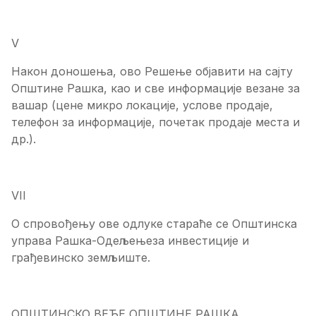
V
Након доношења, ово Решење објавити на сајту
Општине Рашка, као и све информације везане за
вашар (цене микро локације, услове продаје,
телефон за информације, почетак продаје места и
др.).
VII
О спровођењу ове одлуке стараће се Општинска
управа Рашка-Одељењеза инвестиције и
грађевинско земљиште.
ОПШТИНСКО ВЕЋЕ ОПШТИНЕ РАШКА