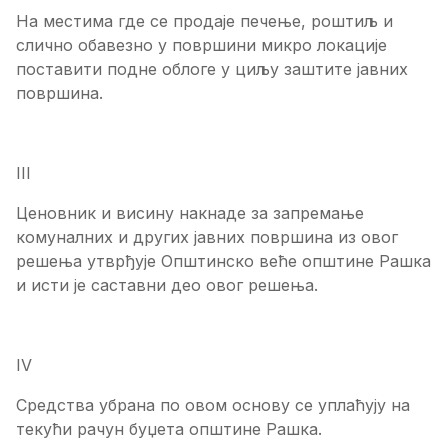
На местима где се продаје печење, роштиљ и
слично обавезно у површини микро локације
поставити подне облоге у циљу заштите јавних
површина.
III
Ценовник и висину накнаде за запремање
комуналних и других јавних површина из овог
решења утврђује Општинско веће општине Рашка
и исти је саставни део овог решења.
IV
Средства убрана по овом основу се уплаћују на
текући рачун буџета општине Рашка.