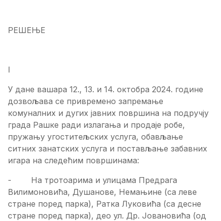
РЕШЕЊЕ
I
У дане вашара 12., 13. и 14. октобра 2024. године
дозвољава се привремено запремање
комуналних и дугих јавних површина на подручју
града Рашке ради излагања и продаје робе,
пружању угоститељских услуга, обављање
ситних занатских услуга и постављање забавних
игара на следећим површинама:
- На тротоарима и улицама Предрага
Вилимоновића, Душанове, Немањине (са леве
стране поред парка), Ратка Луковића (са десне
стране поред парка), део ул. Др. Јовановића (од