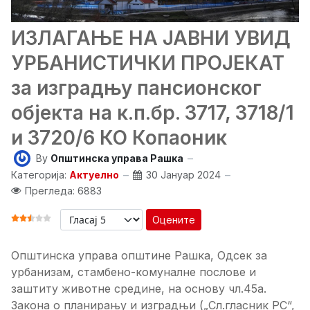
ИЗЛАГАЊЕ НА ЈАВНИ УВИД
УРБАНИСТИЧКИ ПРОЈЕКАТ
за изградњу пансионског
објекта на к.п.бр. 3717, 3718/1
и 3720/6 КО Копаоник
By
Општинска управа Рашка
Категорија:
Актуелно
30 Јануар 2024
Прегледа: 6883
Оцените
ОЦЕНА КОРИСНИКА:
2.5
/
5
Општинска управа општине Рашка, Одсек за
урбанизам, стамбено-комуналне послове и
заштиту животне средине, на основу чл.45а.
Закона о планирању и изградњи („Сл.гласник РС“,