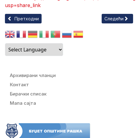
usp=share_link
Претходни чланак: ЈАВНИ КОНКУРС ЗА ДОДЕЛУ СРЕДСТ
Следећи члан
Претходни
Следећи
Архивирани чланци
Контакт
Бирачки списак
Мапа сајта