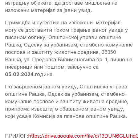
изградњу објеката, да доставе мишљења на
изложени материјал за јавни увид.
Примедбе и сугестије на изложени
материјал,
могу се доставити током трајања јавног увида у
писаном облику, Општинској управи општине
Рашка, Одсеку за урбанизам, стамбено-комуналне
послове и заштиту животне средине, 36350
Рашка, ул. Предрага Вилимоновића бр. 1, лично на
писарници или поштом, закључно са
05.02.2024
.године.
По завршеном јавном увиду, Општинска управа
општине Рашка, Одсек за урбанизам, стамбено-
комуналне послове и заштиту животне средине,
припрема извештај о обављеном јавном увиду,
који усваја Комисија за планове општине Рашка.
ПРИЛОГ:
https://drive.google.com/file/d/13DUN6GL