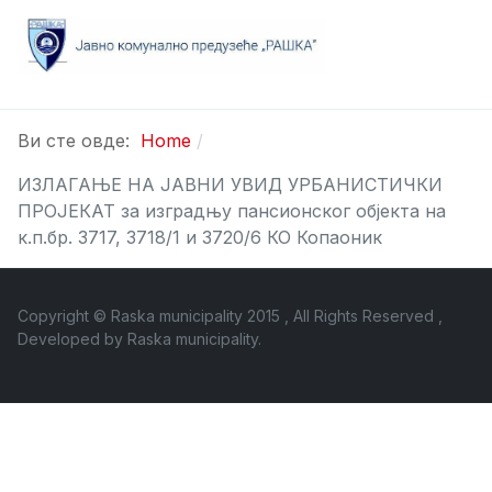
Ви сте овде:
Home
ИЗЛАГАЊЕ НА ЈАВНИ УВИД УРБАНИСТИЧКИ
ПРОЈЕКАТ за изградњу пансионског објекта на
к.п.бр. 3717, 3718/1 и 3720/6 КО Копаоник
Copyright © Raska municipality 2015 , All Rights Reserved ,
Developed by
Raska municipality
.