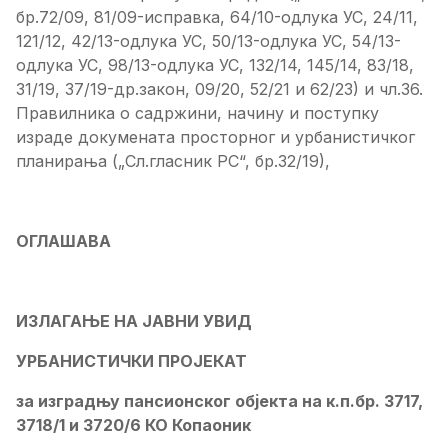
бр.72/09, 81/09-исправка, 64/10-одлука УС, 24/11,
121/12, 42/13-одлука УС, 50/13-одлука УС, 54/13-
одлука УС, 98/13-одлука УС, 132/14, 145/14, 83/18,
31/19, 37/19-др.закон, 09/20, 52/21 и 62/23) и чл.36.
Правилника о садржини, начину и поступку
израде докумената просторног и урбанистичког
планирања („Сл.гласник РС“, бр.32/19),
ОГЛАШАВА
ИЗЛАГАЊЕ НА ЈАВНИ УВИД
УРБАНИСТИЧКИ ПРОЈЕКАТ
за изградњу пансионског објекта на к.п.бр. 3717,
3718/1 и 3720/6 КО Копаоник