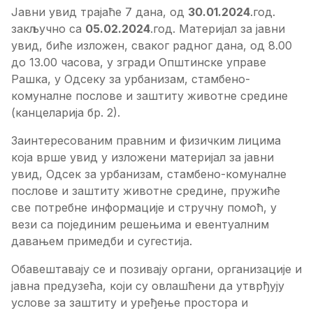
Јавни увид трајаће 7 дана, од
30.01.2024
.год.
закључно са
05
.02.2024
.год. Материјал за јавни
увид, биће изложен, сваког радног дана, од 8.00
до 13.00 часова, у згради Општинске управе
Рашка, у Одсеку за урбанизам, стамбено-
комуналне послове и заштиту животне средине
(канцеларија бр. 2).
Заинтересованим правним и физичким лицима
која врше увид у изложени материјал за јавни
увид, Одсек за урбанизам, стамбено-комуналне
послове и заштиту животне средине, пружиће
све потребне информације и стручну помоћ, у
вези са појединим решењима и евентуалним
давањем примедби и сугестија.
Обавештавају се и позивају органи, организације и
јавна предузећа, који су овлашћени да утврђују
услове за заштиту и уређење простора и