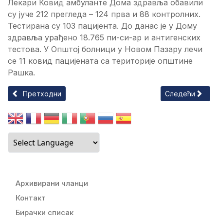
Лекари Ковид амбуланте Дома здравља обавили
су јуче 212 прегледа – 124 прва и 88 контролних.
Тестирана су 103 пацијента. До данас је у Дому
здравља урађено 18.765 пи-си-ар и антигенских
тестова. У Општој болници у Новом Пазару лечи
се 11 ковид пацијената са територије општине
Рашка.
Претходни чланак: САОПШТЕЊЕ ОПШТИНСКОГ ШТАБА ЗА ВА
Следећи члана
Претходни
Следећи
Архивирани чланци
Контакт
Бирачки списак