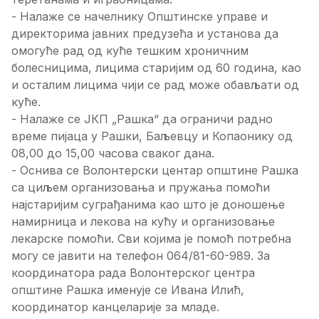
- Налаже се начелнику Општинске управе и
директорима јавних предузећа и установа да
омогуће рад од куће тешким хроничним
болесницима, лицима старијим од 60 година, као
и осталим лицима чији се рад може обављати од
куће.
- Налаже се ЈКП „Рашка“ да ограничи радно
време пијаца у Рашки, Баљевцу и Копаонику од
08,00 до 15,00 часова сваког дана.
- Оснива се Волонтерски центар општине Рашка
са циљем организовања и пружања помоћи
најстаријим суграђанима као што је доношење
намирница и лекова на кућу и организовање
лекарске помоћи. Сви којима је помоћ потребна
могу се јавити на телефон 064/81-60-989. За
координатора рада Волонтерског центра
општине Рашка именује се Ивана Илић,
координатор канцеларије за младе.