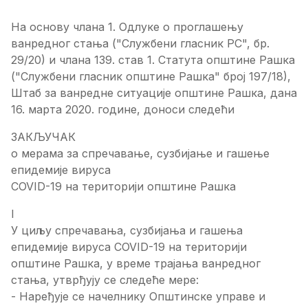
Ha основу члана 1. Одлуке о проглашењу
ванредног стања ("Службени гласник РС", бр.
29/20) и члана 139. став 1. Статута општине Рашка
("Службени гласник општине Рашка" број 197/18),
Штаб за ванредне ситуације општине Рашка, дана
16. марта 2020. године, доноси следећи
ЗАКЉУЧАК
о мерама за спречавање, сузбијање и гашење
епидемије вируса
COVID-19 на територији општине Рашка
I
У циљу спречавања, сузбијања и гашења
епидемије вируса COVID-19 на територији
општине Рашка, у време трајања ванредног
стања, утврђују се следеће мере:
- Наређује се начелнику Општинске управе и