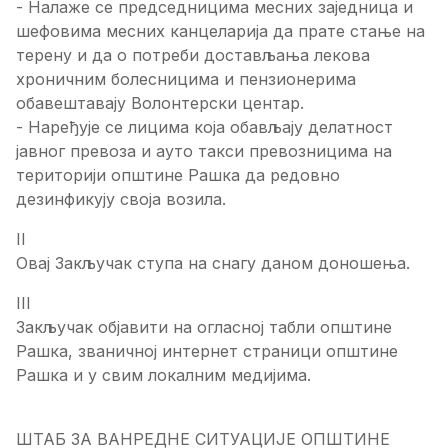
- Налаже се председницима месних заједница и
шефовима месних канцеларија да прате стање на
терену и да о потреби достављања лекова
хроничним болесницима и пензионерима
обавештавају Волонтерски центар.
- Наређује се лицима која обављају делатност
јавног превоза и ауто такси превозницима на
територији општине Рашка да редовно
дезинфикују своја возила.
II
Овај Закључак ступа на снагу даном доношења.
III
Закључак објавити на огласној табли општине
Рашка, званичној интернет страници општине
Рашка и у свим локалним медијима.
ШТАБ ЗА ВАНРЕДНЕ СИТУАЦИЈЕ ОПШТИНЕ