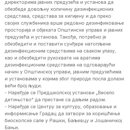
директорима јавних предузећа и установа да
обезбеде довољну количину дезинфекционих
средстава, средстава за хигијену и да преко
својих службеника врше редовно дезинфиковање
просторија и објеката Општинске управе и јавних
предузећа и установа. Такође, потребно је
обезбедити и поставити сунђере натопљене
дезинфекционим средствима на сваком улазу,
као и обезбедити рукохвате на вратима
дезинфекционим средствима на одговарајући
начин у Општинској управи, јавним предузећима
и установама у којима због природе посла долази
већи број људи.
- Наређује се Предшколској установи „Весело
детињство“ да престане са даљим радом.
- Наређује се Центру за културу, образовање и
информисање Градац да затвори за коришћење
биоскопске сале у Рашки, Баљевцу и Јошаничкој
Бањи.