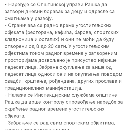
- Наређује се Општинској управи Рашка да
затвори дневни боравак за децу и одрасле са
сметњама у развоју.
- Ограничава се радно време угоститељских
објеката (ресторана, кафића, барова, спортских
кладионица и осталих) и они ће моћи да буду
отворени од 8 до 20 сати. У угоститељским
објектима током радног времена у затвореним
просторијама дозвољено је присуство највише
педесет лица. Забрана окупљања за више од
педесет лица односи се и на окупљања поводом
свадби, крштења, рођендана, других прослава и
традиционалних манифестација.
- Налаже се Инспекцијским службама општине
Рашка да врше контролу спровођење наредбе за
скраћење радног времена угоститељских
објеката.
- Забрањује се рад свим спортским објектима,
теретанама и играоницама.