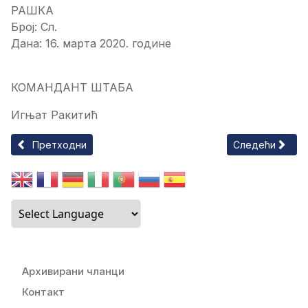
РАШКА
Број: Сл.
Дана: 16. марта 2020. године
КОМАНДАНТ ШТАБА
Игњат Ракитић
Претходни чланак: Центар за културу Градац одлаже при
Следећи члан
Претходни
Следећи
Архивирани чланци
Контакт